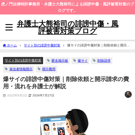
虎ノ門法律特許事務所・弁護士大熊裕司による誹謗中傷・風評被害対策のブ
ログです。
弁護士大熊裕司の誹謗中傷・風
評被害対策ブログ
ホーム
サイト別の誹謗中傷対策
爆サイの誹謗中傷対策｜削除依頼と開示請
求の費用・流れを弁護士が解説
サイト別の誹謗中傷対策
匿名掲示板
爆サイ
削除請求
発信者情報開示
開示費用
爆サイの誹謗中傷対策｜削除依頼と開示請求の費
用・流れを弁護士が解説
2022年9月2日
2026年7月27日