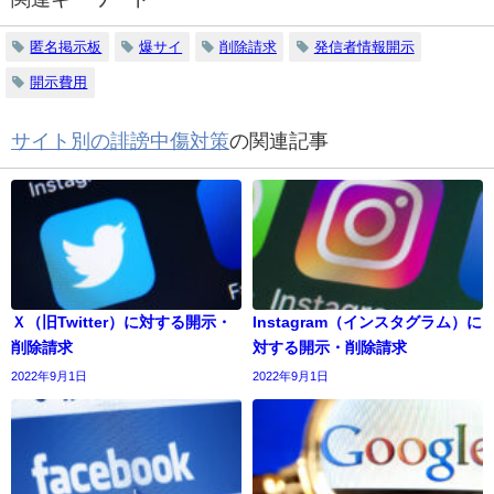
匿名掲示板
爆サイ
削除請求
発信者情報開示
開示費用
サイト別の誹謗中傷対策
の関連記事
Ｘ（旧Twitter）に対する開示・
Instagram（インスタグラム）に
削除請求
対する開示・削除請求
2022年9月1日
2022年9月1日