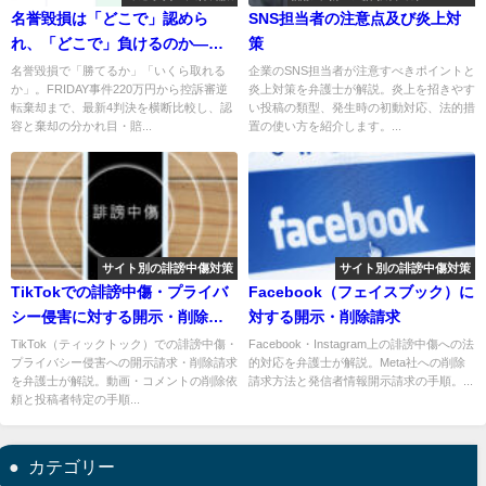
名誉毀損は「どこで」認めら
SNS担当者の注意点及び炎上対
れ、「どこで」負けるのか――
策
週刊誌・SNSの最新4判決にみる
名誉毀損で「勝てるか」「いくら取れる
企業のSNS担当者が注意すべきポイントと
か」。FRIDAY事件220万円から控訴審逆
炎上対策を弁護士が解説。炎上を招きやす
分かれ目と賠償額の相場
転棄却まで、最新4判決を横断比較し、認
い投稿の類型、発生時の初動対応、法的措
容と棄却の分かれ目・賠...
置の使い方を紹介します。...
サイト別の誹謗中傷対策
サイト別の誹謗中傷対策
TikTokでの誹謗中傷・プライバ
Facebook（フェイスブック）に
シー侵害に対する開示・削除手
対する開示・削除請求
続き
TikTok（ティックトック）での誹謗中傷・
Facebook・Instagram上の誹謗中傷への法
プライバシー侵害への開示請求・削除請求
的対応を弁護士が解説。Meta社への削除
を弁護士が解説。動画・コメントの削除依
請求方法と発信者情報開示請求の手順。...
頼と投稿者特定の手順...
カテゴリー