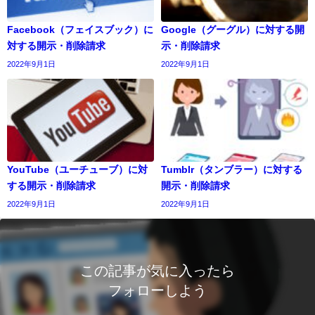
Facebook（フェイスブック）に
Google（グーグル）に対する開
対する開示・削除請求
示・削除請求
2022年9月1日
2022年9月1日
YouTube（ユーチューブ）に対
Tumblr（タンブラー）に対する
する開示・削除請求
開示・削除請求
2022年9月1日
2022年9月1日
この記事が気に入ったら
フォローしよう