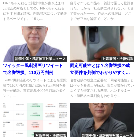
批評と制作者個人の名誉（東京
PINKちゃんねるに誹謗中傷が書き込まれ
自分が作った作品を、雑誌で厳しく批評さ
た場合の対応としての、PINKちゃんねる
れた。しかも「社会的に許されない」とま
地判令和4年7月29日・知財高判
に対する開示請求、削除請求について解説
で書かれた——。 作品への批評は、どこ
令和5年2月7日）
するページです。「５ち...
までが正当な論評で、どこか...
誹謗中傷・風評被害対策ニュース
対応事例・法律知識
ツイッター風刺漫画リツイート
同定可能性とは？名誉毀損の成
で名誉毀損、110万円判例
立要件を判例でわかりやすく解
説
Twitter風刺漫画のリツイートによる名誉毀
名誉毀損の成立に必要な「同定可能性」と
損で110万円の賠償が認められた判例を弁
は何かを弁護士が解説。実名が書かれてい
護士が解説。東京高裁令和4年判決のポイ
なくても特定される基準、ハンドルネー
ント。...
ム・源氏名の裁判例をわかりや...
対応事例・法律知識
誹謗中傷・風評被害対策ニュース