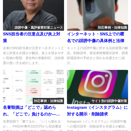
誹謗中傷・風評被害対策ニュース
対応事例・法律知識
SNS担当者の注意点及び炎上対
インターネット・SNS上での匿
策
名での誹謗中傷の具体例と法律
企業のSNS担当者が注意すべきポイントと
ネット上の誹謗中傷に対する法的措置の解
炎上対策を弁護士が解説。炎上を招きやす
説。削除請求、発信者情報開示請求、損害
い投稿の類型、発生時の初動対応、法的措
賠償請求の手続きと流れを弁護士がご紹
置の使い方を紹介します。...
介。...
対応事例・法律知識
サイト別の誹謗中傷対策
名誉毀損は「どこで」認めら
Instagram（インスタグラム）に
れ、「どこで」負けるのか――
対する開示・削除請求
週刊誌・SNSの最新4判決にみる
名誉毀損で「勝てるか」「いくら取れる
Instagram（インスタグラム）の誹謗中傷
か」。FRIDAY事件220万円から控訴審逆
への開示請求・削除請求を弁護士が解説。
分かれ目と賠償額の相場