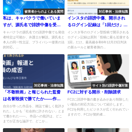
被害者からのよくある質問
対応事例・法律知識
私は、キャバクラで働いていま
インスタの誹謗中傷、開示され
すが、源氏名で誹謗中傷を受け
るログイン記録は「1回だけ」？
ています。犯人の特定はできま
――ログイン型投稿の発信者情
キャバクラの源氏名での誹謗中傷でも発信
インスタ等のログイン型投稿で開示される
者特定は可能か、弁護士が解説。源氏名と
ログイン記録は原則「投稿に最も近接する
すか？
報開示に最高裁が示した新ルー
本人の同一性立証、プライバシー侵害の法
1回」だけ。最高裁令和6年12月23日判決
ル（最判令和6年12月23日）
的対応。...
の新ルールと被害者側の...
対応事例・法律知識
サイト別の誹謗中傷対策
「不敬映画」と報じられた監督
FC2に対する開示・削除請求
は名誉毀損で勝てたか――作品
FC2に誹謗中傷の書き込みがあり削除した
い場合の対応方法について紹介します。
批評と制作者個人の名誉（東京
自分が作った作品を、雑誌で厳しく批評さ
FC2を利用したビジネスが広く行われてい
れた。しかも「社会的に許されない」とま
地判令和4年7月29日・知財高判
ますので、FC2が契約者...
で書かれた——。 作品への批評は、どこ
令和5年2月7日）
までが正当な論評で、どこか...