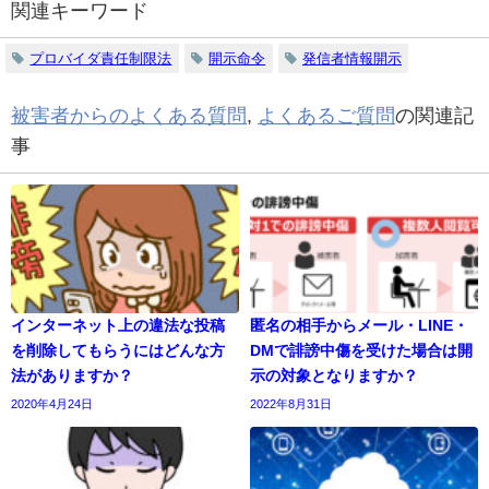
関連キーワード
プロバイダ責任制限法
開示命令
発信者情報開示
被害者からのよくある質問
,
よくあるご質問
の関連記
事
インターネット上の違法な投稿
匿名の相手からメール・LINE・
を削除してもらうにはどんな方
DMで誹謗中傷を受けた場合は開
法がありますか？
示の対象となりますか？
2020年4月24日
2022年8月31日