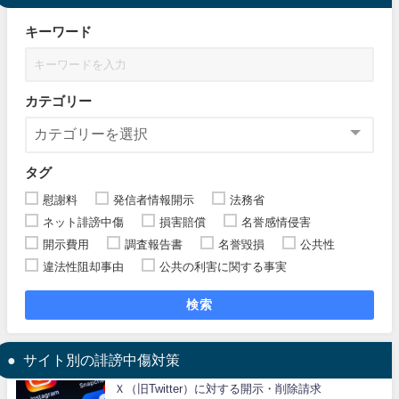
キーワード
カテゴリー
タグ
慰謝料
発信者情報開示
法務省
ネット誹謗中傷
損害賠償
名誉感情侵害
開示費用
調査報告書
名誉毀損
公共性
違法性阻却事由
公共の利害に関する事実
検索
サイト別の誹謗中傷対策
Ｘ（旧Twitter）に対する開示・削除請求