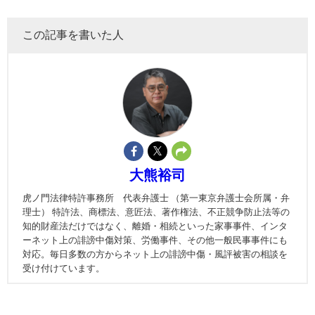
この記事を書いた人
大熊裕司
虎ノ門法律特許事務所 代表弁護士 （第一東京弁護士会所属・弁
理士） 特許法、商標法、意匠法、著作権法、不正競争防止法等の
知的財産法だけではなく、離婚・相続といった家事事件、インタ
ーネット上の誹謗中傷対策、労働事件、その他一般民事事件にも
対応。毎日多数の方からネット上の誹謗中傷・風評被害の相談を
受け付けています。