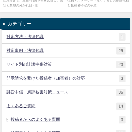
転棄却まで、最新4判決を横断比較し、認
投稿・ストーリー・なりすましの削除依頼
容と棄却の分かれ目・賠...
と投稿者特定の手順...
カテゴリー
対応方法・法律知識
1
対応事例・法律知識
29
サイト別の誹謗中傷対策
23
開示請求を受けた投稿者（加害者）の対応
3
誹謗中傷・風評被害対策ニュース
35
よくあるご質問
14
投稿者からのよくある質問
3