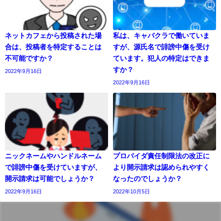
ネットカフェから投稿された場
私は、キャバクラで働いていま
合は、投稿者を特定することは
すが、源氏名で誹謗中傷を受け
不可能ですか？
ています。犯人の特定はできま
すか？
2022年9月16日
2022年9月16日
ニックネームやハンドルネーム
プロバイダ責任制限法の改正に
で誹謗中傷を受けていますが、
より開示請求は認められやすく
開示請求は可能でしょうか？
なったのでしょうか？
2022年9月16日
2022年10月5日